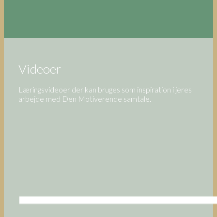
Videoer
Læringsvideoer der kan bruges som inspiration i jeres
arbejde med Den Motiverende samtale.