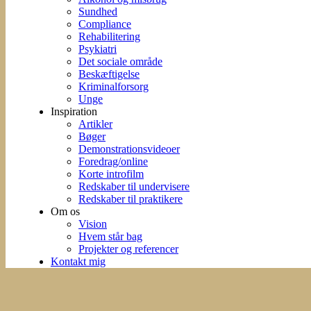
Sundhed
Compliance
Rehabilitering
Psykiatri
Det sociale område
Beskæftigelse
Kriminalforsorg
Unge
Inspiration
Artikler
Bøger
Demonstrationsvideoer
Foredrag/online
Korte introfilm
Redskaber til undervisere
Redskaber til praktikere
Om os
Vision
Hvem står bag
Projekter og referencer
Kontakt mig