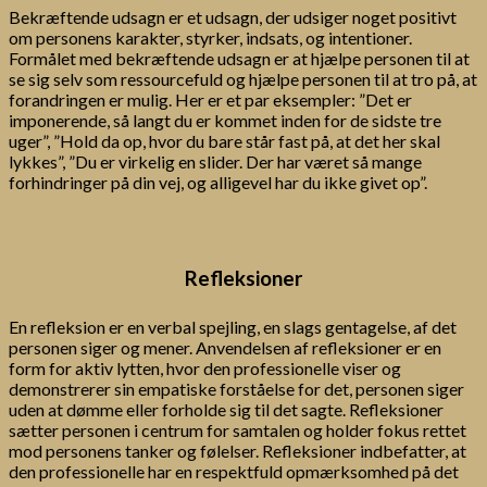
Bekræftende udsagn er et udsagn, der udsiger noget positivt
om personens karakter, styrker, indsats, og intentioner.
Formålet med bekræftende udsagn er at hjælpe personen til at
se sig selv som ressourcefuld og hjælpe personen til at tro på, at
forandringen er mulig. Her er et par eksempler: ”Det er
imponerende, så langt du er kommet inden for de sidste tre
uger”, ”Hold da op, hvor du bare står fast på, at det her skal
lykkes”, ”Du er virkelig en slider. Der har været så mange
forhindringer på din vej, og alligevel har du ikke givet op”.
Refleksioner
En refleksion er en verbal spejling, en slags gentagelse, af det
personen siger og mener. Anvendelsen af refleksioner er en
form for aktiv lytten, hvor den professionelle viser og
demonstrerer sin empatiske forståelse for det, personen siger
uden at dømme eller forholde sig til det sagte. Refleksioner
sætter personen i centrum for samtalen og holder fokus rettet
mod personens tanker og følelser. Refleksioner indbefatter, at
den professionelle har en respektfuld opmærksomhed på det