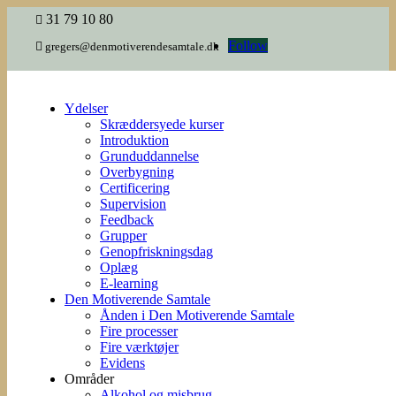
31 79 10 80

Follow

gregers@denmotiverendesamtale.dk
Ydelser
Skræddersyede kurser
Introduktion
Grunduddannelse
Overbygning
Certificering
Supervision
Feedback
Grupper
Genopfriskningsdag
Oplæg
E-learning
Den Motiverende Samtale
Ånden i Den Motiverende Samtale
Fire processer
Fire værktøjer
Evidens
Områder
Alkohol og misbrug