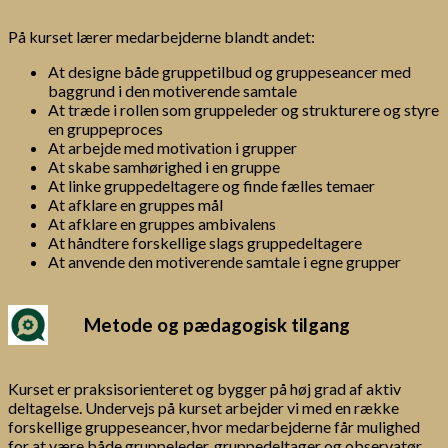
På kurset lærer medarbejderne blandt andet:
At designe både gruppetilbud og gruppeseancer med
baggrund i den motiverende samtale
At træde i rollen som gruppeleder og strukturere og styre
en gruppeproces
At arbejde med motivation i grupper
At skabe samhørighed i en gruppe
At linke gruppedeltagere og finde fælles temaer
At afklare en gruppes mål
At afklare en gruppes ambivalens
At håndtere forskellige slags gruppedeltagere
At anvende den motiverende samtale i egne grupper
Metode og pædagogisk tilgang
Kurset er praksisorienteret og bygger på høj grad af aktiv
deltagelse. Undervejs på kurset arbejder vi med en række
forskellige gruppeseancer, hvor medarbejderne får mulighed
for at være både gruppeleder, gruppedeltager og observatør