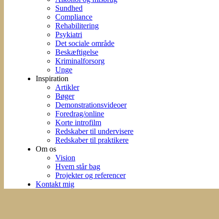
Sundhed
Compliance
Rehabilitering
Psykiatri
Det sociale område
Beskæftigelse
Kriminalforsorg
Unge
Inspiration
Artikler
Bøger
Demonstrationsvideoer
Foredrag/online
Korte introfilm
Redskaber til undervisere
Redskaber til praktikere
Om os
Vision
Hvem står bag
Projekter og referencer
Kontakt mig