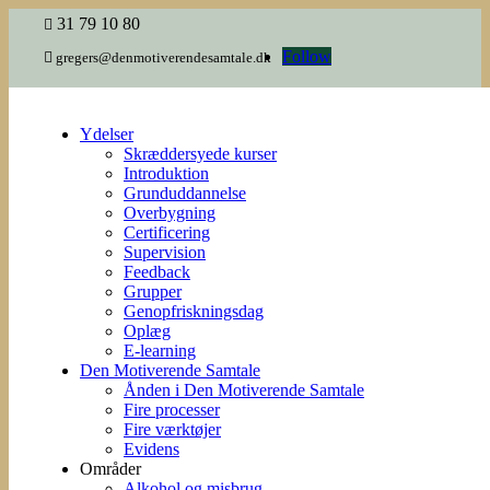
31 79 10 80

Follow

gregers@denmotiverendesamtale.dk
Ydelser
Skræddersyede kurser
Introduktion
Grunduddannelse
Overbygning
Certificering
Supervision
Feedback
Grupper
Genopfriskningsdag
Oplæg
E-learning
Den Motiverende Samtale
Ånden i Den Motiverende Samtale
Fire processer
Fire værktøjer
Evidens
Områder
Alkohol og misbrug