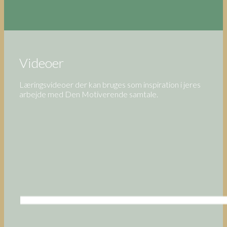
Videoer
Læringsvideoer der kan bruges som inspiration i jeres
arbejde med Den Motiverende samtale.