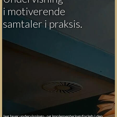
i motiverende
samtaler i praksis.
Jeg laver undervisnings- og implementeringsforløb i den