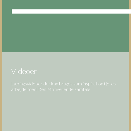
Videoer
Læringsvideoer der kan bruges som inspiration i jeres
arbejde med Den Motiverende samtale.