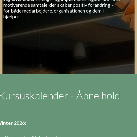
motiverende samtale, der skaber positiv forandring –
for både medarbejdere, organisationen og dem I
hjælper.
Kursuskalender - Åbne hold
Vinter 2026: