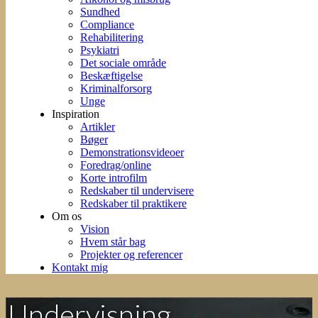
Sundhed
Compliance
Rehabilitering
Psykiatri
Det sociale område
Beskæftigelse
Kriminalforsorg
Unge
Inspiration
Artikler
Bøger
Demonstrationsvideoer
Foredrag/online
Korte introfilm
Redskaber til undervisere
Redskaber til praktikere
Om os
Vision
Hvem står bag
Projekter og referencer
Kontakt mig
Undervisning