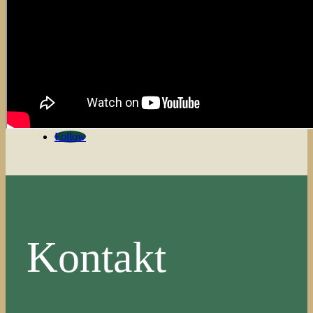
2300 København S
Mail:
gregers@denmotiverendesamtale.dk
Telefon:
31791080
Cvr nr.:
28574738
Follow
Kontakt