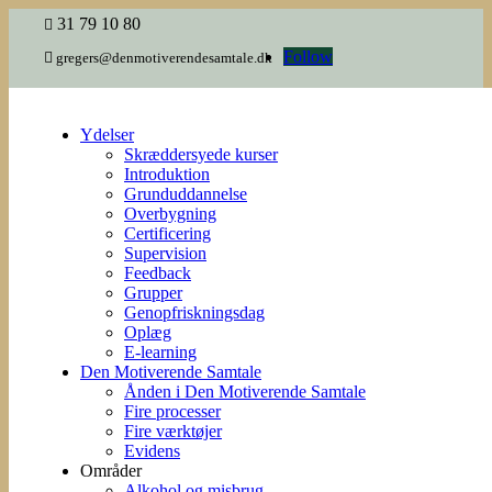
31 79 10 80

Follow

gregers@denmotiverendesamtale.dk
Ydelser
Skræddersyede kurser
Introduktion
Grunduddannelse
Overbygning
Certificering
Supervision
Feedback
Grupper
Genopfriskningsdag
Oplæg
E-learning
Den Motiverende Samtale
Ånden i Den Motiverende Samtale
Fire processer
Fire værktøjer
Evidens
Områder
Alkohol og misbrug