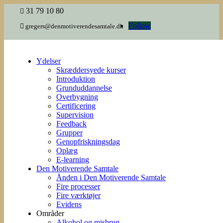
31 79 10 80

Follow

gregers@denmotiverendesamtale.dk
Ydelser
Skræddersyede kurser
Introduktion
Grunduddannelse
Overbygning
Certificering
Supervision
Feedback
Grupper
Genopfriskningsdag
Oplæg
E-learning
Den Motiverende Samtale
Ånden i Den Motiverende Samtale
Fire processer
Fire værktøjer
Evidens
Områder
Alkohol og misbrug