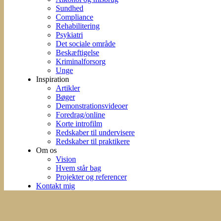
Sundhed
Compliance
Rehabilitering
Psykiatri
Det sociale område
Beskæftigelse
Kriminalforsorg
Unge
Inspiration
Artikler
Bøger
Demonstrationsvideoer
Foredrag/online
Korte introfilm
Redskaber til undervisere
Redskaber til praktikere
Om os
Vision
Hvem står bag
Projekter og referencer
Kontakt mig