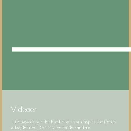
Videoer
Læringsvideoer der kan bruges som inspiration i jeres
arbejde med Den Motiverende samtale.