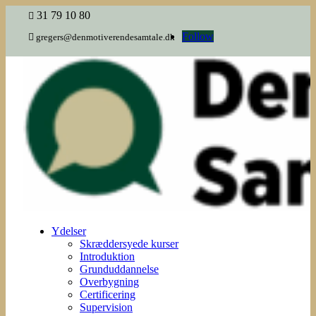
31 79 10 80

Follow

gregers@denmotiverendesamtale.dk
Ydelser
Skræddersyede kurser
Introduktion
Grunduddannelse
Overbygning
Certificering
Supervision