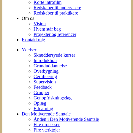
Korte introfilm
Redskaber til undervisere
Redskaber til praktikere
Om os
Vision
Hvem står bag
Projekter og referencer
Kontakt mig
Ydelser
Skræddersyede kurser
Introduktion
Grunduddannelse
Overbygning
Certificering
Supervision
Feedback
Grupper
Genopfriskningsdag
Oplæg
E-learning
Den Motiverende Samtale
Ånden i Den Motiverende Samtale
Fire processer
Fire værktøjer