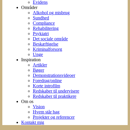
Evidens
Områder
Alkohol og misbrug
Sundhed
Compliance
Rehabilitering
Psykiatri
Det sociale område
Beskæftigelse
Kriminalforsorg
Unge
Inspiration
Artikler
Bøger
Demonstrationsvideoer
Foredrag/online
Korte introfilm
Redskaber til undervisere
Redskaber til praktikere
Om os
Vision
Hvem står bag
Projekter og referencer
Kontakt mig