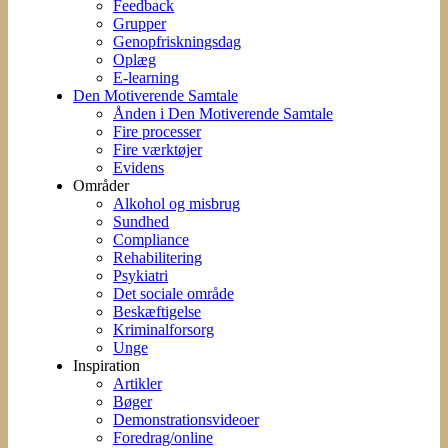
Feedback
Grupper
Genopfriskningsdag
Oplæg
E-learning
Den Motiverende Samtale
Ånden i Den Motiverende Samtale
Fire processer
Fire værktøjer
Evidens
Områder
Alkohol og misbrug
Sundhed
Compliance
Rehabilitering
Psykiatri
Det sociale område
Beskæftigelse
Kriminalforsorg
Unge
Inspiration
Artikler
Bøger
Demonstrationsvideoer
Foredrag/online